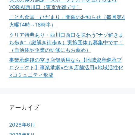
YORIAI西川口（東京近郊です）
こども食堂「ひだまり」開催のお知らせ（毎月第4
火曜14時～18時半）
クリア特典あり・西川口西口を味わう”ナゾ解きま
ち歩き”（謎解き街歩き）実施団体も募集中です！
（自治体や企業の研修にもお薦め）
事業承継後の空き店舗活用なら【地域資産継承プ
ロジェクト】事業承継×空き店舗活用×地域活性化
×コミュニティ形成
アーカイブ
2026年6月
2026年5月