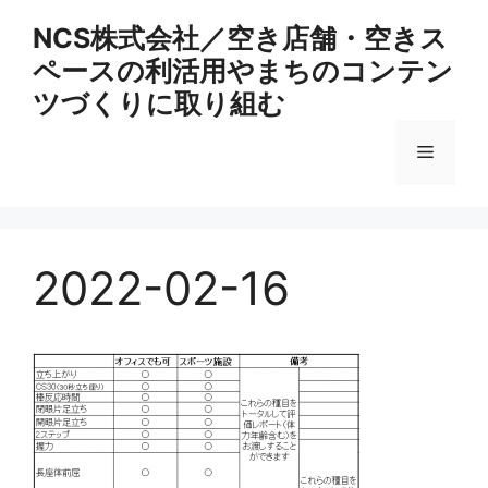
コ
NCS株式会社／空き店舗・空きス
ン
ペースの利活用やまちのコンテン
テ
ン
ツづくりに取り組む
ツ
へ
メ
ス
キ
ニ
ッ
プ
2022-02-16
ュ
ー