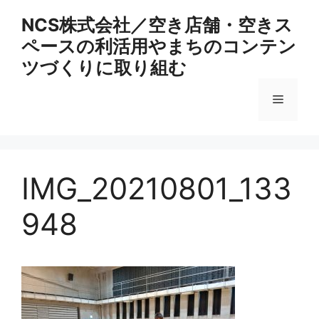
コ
NCS株式会社／空き店舗・空きス
ン
ペースの利活用やまちのコンテン
テ
ン
ツづくりに取り組む
ツ
へ
メ
ス
キ
ニ
ッ
プ
IMG_20210801_133
ュ
948
ー