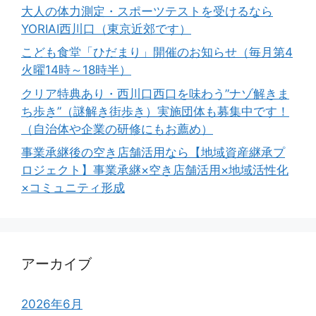
大人の体力測定・スポーツテストを受けるなら
YORIAI西川口（東京近郊です）
こども食堂「ひだまり」開催のお知らせ（毎月第4
火曜14時～18時半）
クリア特典あり・西川口西口を味わう”ナゾ解きま
ち歩き”（謎解き街歩き）実施団体も募集中です！
（自治体や企業の研修にもお薦め）
事業承継後の空き店舗活用なら【地域資産継承プ
ロジェクト】事業承継×空き店舗活用×地域活性化
×コミュニティ形成
アーカイブ
2026年6月