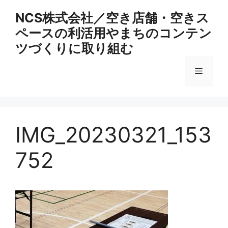
コ
NCS株式会社／空き店舗・空きス
ン
ペースの利活用やまちのコンテン
テ
ン
ツづくりに取り組む
ツ
へ
メ
ス
キ
ニ
ッ
プ
IMG_20230321_153
ュ
752
ー