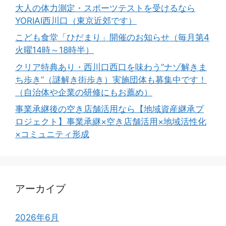
大人の体力測定・スポーツテストを受けるなら
YORIAI西川口（東京近郊です）
こども食堂「ひだまり」開催のお知らせ（毎月第4
火曜14時～18時半）
クリア特典あり・西川口西口を味わう”ナゾ解きま
ち歩き”（謎解き街歩き）実施団体も募集中です！
（自治体や企業の研修にもお薦め）
事業承継後の空き店舗活用なら【地域資産継承プ
ロジェクト】事業承継×空き店舗活用×地域活性化
×コミュニティ形成
アーカイブ
2026年6月