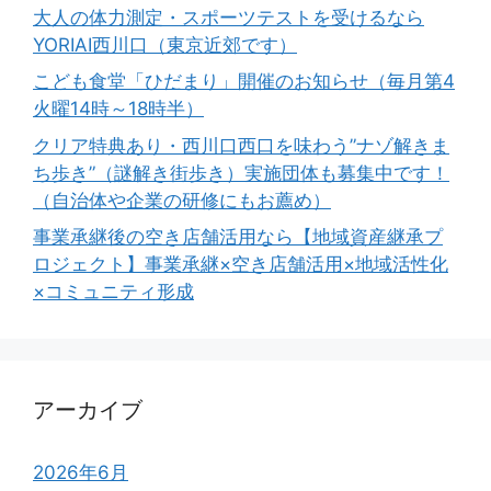
大人の体力測定・スポーツテストを受けるなら
YORIAI西川口（東京近郊です）
こども食堂「ひだまり」開催のお知らせ（毎月第4
火曜14時～18時半）
クリア特典あり・西川口西口を味わう”ナゾ解きま
ち歩き”（謎解き街歩き）実施団体も募集中です！
（自治体や企業の研修にもお薦め）
事業承継後の空き店舗活用なら【地域資産継承プ
ロジェクト】事業承継×空き店舗活用×地域活性化
×コミュニティ形成
アーカイブ
2026年6月