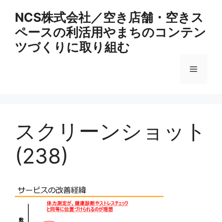
コ
NCS株式会社／空き店舗・空きス
ン
ペースの利活用やまちのコンテン
テ
ン
ツづくりに取り組む
ツ
へ
メ
ス
キ
ニ
ッ
プ
スクリーンショット
ュ
(238)
ー