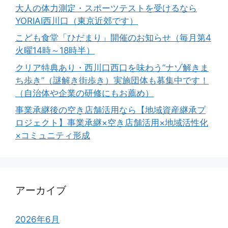
大人の体力測定・スポーツテストを受けるなら
YORIAI西川口（東京近郊です）
こども食堂「ひだまり」開催のお知らせ（毎月第4
火曜14時～18時半）
クリア特典あり・西川口西口を味わう”ナゾ解きま
ち歩き”（謎解き街歩き）実施団体も募集中です！
（自治体や企業の研修にもお薦め）
事業承継後の空き店舗活用なら【地域資産継承プ
ロジェクト】事業承継×空き店舗活用×地域活性化
×コミュニティ形成
アーカイブ
2026年6月