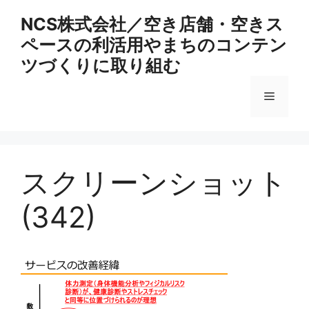
コ
NCS株式会社／空き店舗・空きス
ン
ペースの利活用やまちのコンテン
テ
ン
ツづくりに取り組む
ツ
へ
メ
ス
キ
ニ
ッ
プ
スクリーンショット
ュ
(342)
ー