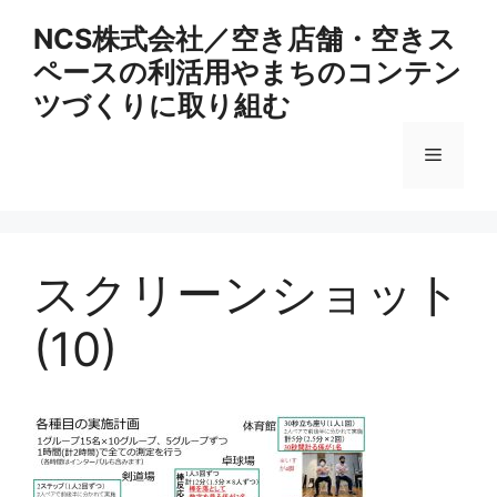
コ
NCS株式会社／空き店舗・空きス
ン
ペースの利活用やまちのコンテン
テ
ン
ツづくりに取り組む
ツ
へ
メ
ス
キ
ニ
ッ
プ
スクリーンショット
ュ
(10)
ー