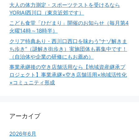
大人の体力測定・スポーツテストを受けるなら
YORIAI西川口（東京近郊です）
こども食堂「ひだまり」開催のお知らせ（毎月第4
火曜14時～18時半）
クリア特典あり・西川口西口を味わう”ナゾ解きま
ち歩き”（謎解き街歩き）実施団体も募集中です！
（自治体や企業の研修にもお薦め）
事業承継後の空き店舗活用なら【地域資産継承プ
ロジェクト】事業承継×空き店舗活用×地域活性化
×コミュニティ形成
アーカイブ
2026年6月