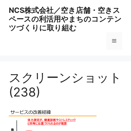
コ
NCS株式会社／空き店舗・空きス
ン
ペースの利活用やまちのコンテン
テ
ン
ツづくりに取り組む
ツ
へ
メ
ス
キ
ニ
ッ
プ
スクリーンショット
ュ
(238)
ー