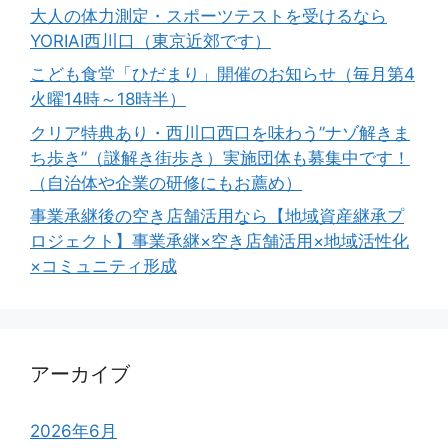
大人の体力測定・スポーツテストを受けるなら
YORIAI西川口（東京近郊です）
こども食堂「ひだまり」開催のお知らせ（毎月第4
火曜14時～18時半）
クリア特典あり・西川口西口を味わう”ナゾ解きま
ち歩き”（謎解き街歩き）実施団体も募集中です！
（自治体や企業の研修にもお薦め）
事業承継後の空き店舗活用なら【地域資産継承プ
ロジェクト】事業承継×空き店舗活用×地域活性化
×コミュニティ形成
アーカイブ
2026年6月