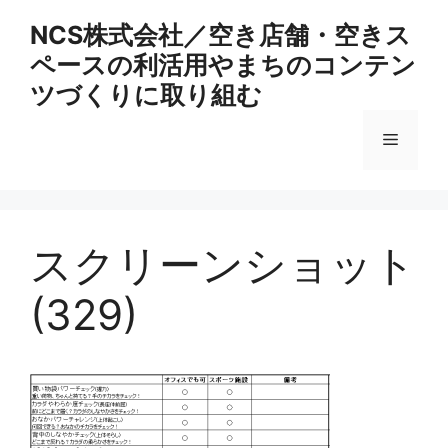
コ
NCS株式会社／空き店舗・空きス
ン
ペースの利活用やまちのコンテン
テ
ン
ツづくりに取り組む
ツ
へ
メ
ス
キ
ニ
ッ
プ
スクリーンショット
ュ
(329)
ー