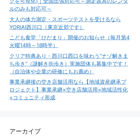
クを可視化)｜全国出張対応可～測定器具のレンタ
ルのみも対応可～
大人の体力測定・スポーツテストを受けるなら
YORIAI西川口（東京近郊です）
こども食堂「ひだまり」開催のお知らせ（毎月第4
火曜14時～18時半）
クリア特典あり・西川口西口を味わう”ナゾ解きま
ち歩き”（謎解き街歩き）実施団体も募集中です！
（自治体や企業の研修にもお薦め）
事業承継後の空き店舗活用なら【地域資産継承プ
ロジェクト】事業承継×空き店舗活用×地域活性化
×コミュニティ形成
アーカイブ