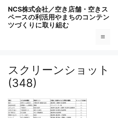
コ
NCS株式会社／空き店舗・空きス
ン
ペースの利活用やまちのコンテン
テ
ン
ツづくりに取り組む
ツ
へ
メ
ス
キ
ニ
ッ
プ
スクリーンショット
ュ
(348)
ー