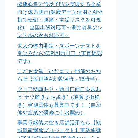
健康経営と労災予防を実現する企業
向け体力測定(健康データ活用とAI分
析で転倒・腰痛・労災リスクを可視
化)｜全国出張対応可～測定器具のレ
ンタルのみも対応可～
大人の体力測定・スポーツテストを
受けるならYORIAI西川口（東京近郊
です）
こども食堂「ひだまり」開催のお知
らせ（毎月第4火曜14時～18時半）
クリア特典あり・西川口西口を味わ
う”ナゾ解きまち歩き”（謎解き街歩
き）実施団体も募集中です！（自治
体や企業の研修にもお薦め）
事業承継後の空き店舗活用なら【地
域資産継承プロジェクト】事業承継