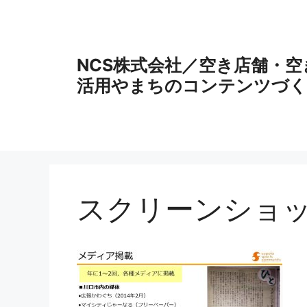
コ
ン
テ
ン
NCS株式会社／空き店舗・
ツ
活用やまちのコンテンツづく
へ
ス
キ
ッ
プ
スクリーンショット