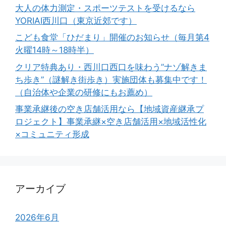
大人の体力測定・スポーツテストを受けるなら
YORIAI西川口（東京近郊です）
こども食堂「ひだまり」開催のお知らせ（毎月第4
火曜14時～18時半）
クリア特典あり・西川口西口を味わう”ナゾ解きま
ち歩き”（謎解き街歩き）実施団体も募集中です！
（自治体や企業の研修にもお薦め）
事業承継後の空き店舗活用なら【地域資産継承プ
ロジェクト】事業承継×空き店舗活用×地域活性化
×コミュニティ形成
アーカイブ
2026年6月