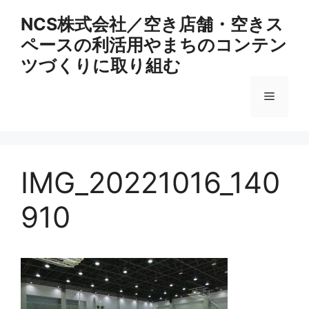
コ
NCS株式会社／空き店舗・空きス
ン
ペースの利活用やまちのコンテン
テ
ン
ツづくりに取り組む
ツ
へ
メ
ス
キ
ニ
ッ
プ
IMG_20221016_140
ュ
910
ー