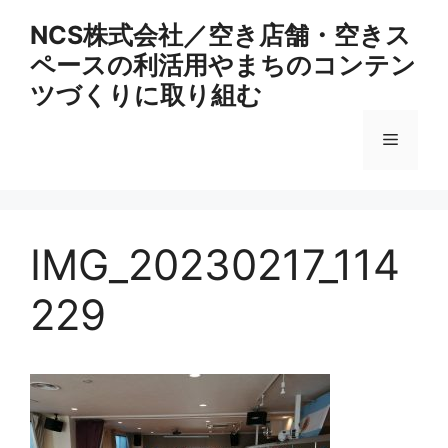
コ
NCS株式会社／空き店舗・空きス
ン
ペースの利活用やまちのコンテン
テ
ン
ツづくりに取り組む
ツ
へ
メ
ス
キ
ニ
ッ
プ
IMG_20230217_114
ュ
229
ー