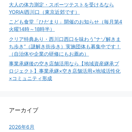
大人の体力測定・スポーツテストを受けるなら
YORIAI西川口（東京近郊です）
こども食堂「ひだまり」開催のお知らせ（毎月第4
火曜14時～18時半）
クリア特典あり・西川口西口を味わう”ナゾ解きま
ち歩き”（謎解き街歩き）実施団体も募集中です！
（自治体や企業の研修にもお薦め）
事業承継後の空き店舗活用なら【地域資産継承プ
ロジェクト】事業承継×空き店舗活用×地域活性化
×コミュニティ形成
アーカイブ
2026年6月