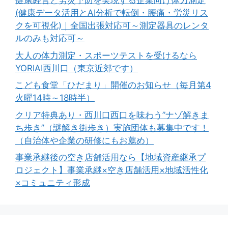
健康経営と労災予防を実現する企業向け体力測定
(健康データ活用とAI分析で転倒・腰痛・労災リス
クを可視化)｜全国出張対応可～測定器具のレンタ
ルのみも対応可～
大人の体力測定・スポーツテストを受けるなら
YORIAI西川口（東京近郊です）
こども食堂「ひだまり」開催のお知らせ（毎月第4
火曜14時～18時半）
クリア特典あり・西川口西口を味わう”ナゾ解きま
ち歩き”（謎解き街歩き）実施団体も募集中です！
（自治体や企業の研修にもお薦め）
事業承継後の空き店舗活用なら【地域資産継承プ
ロジェクト】事業承継×空き店舗活用×地域活性化
×コミュニティ形成