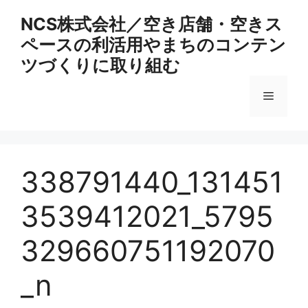
コ
NCS株式会社／空き店舗・空きス
ン
ペースの利活用やまちのコンテン
テ
ン
ツづくりに取り組む
ツ
へ
メ
ス
キ
ニ
ッ
プ
338791440_131451
ュ
3539412021_5795
ー
329660751192070
_n