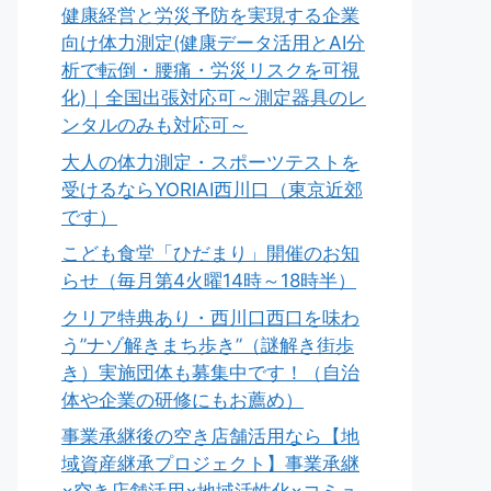
健康経営と労災予防を実現する企業
向け体力測定(健康データ活用とAI分
析で転倒・腰痛・労災リスクを可視
化)｜全国出張対応可～測定器具のレ
ンタルのみも対応可～
大人の体力測定・スポーツテストを
受けるならYORIAI西川口（東京近郊
です）
こども食堂「ひだまり」開催のお知
らせ（毎月第4火曜14時～18時半）
クリア特典あり・西川口西口を味わ
う”ナゾ解きまち歩き”（謎解き街歩
き）実施団体も募集中です！（自治
体や企業の研修にもお薦め）
事業承継後の空き店舗活用なら【地
域資産継承プロジェクト】事業承継