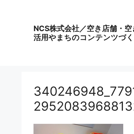
コ
ン
テ
ン
NCS株式会社／空き店舗・
ツ
活用やまちのコンテンツづく
へ
ス
キ
ッ
プ
340246948_779
2952083968813