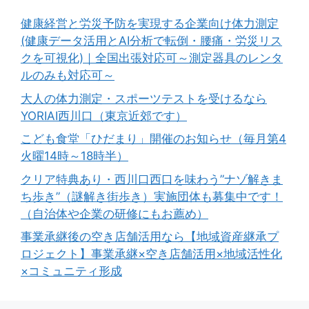
健康経営と労災予防を実現する企業向け体力測定
(健康データ活用とAI分析で転倒・腰痛・労災リス
クを可視化)｜全国出張対応可～測定器具のレンタ
ルのみも対応可～
大人の体力測定・スポーツテストを受けるなら
YORIAI西川口（東京近郊です）
こども食堂「ひだまり」開催のお知らせ（毎月第4
火曜14時～18時半）
クリア特典あり・西川口西口を味わう”ナゾ解きま
ち歩き”（謎解き街歩き）実施団体も募集中です！
（自治体や企業の研修にもお薦め）
事業承継後の空き店舗活用なら【地域資産継承プ
ロジェクト】事業承継×空き店舗活用×地域活性化
×コミュニティ形成