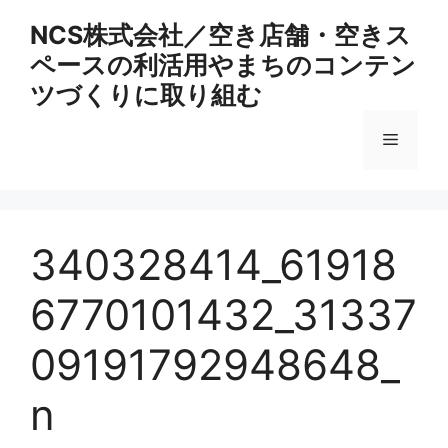
コ
NCS株式会社／空き店舗・空きス
ン
ペースの利活用やまちのコンテン
テ
ン
ツづくりに取り組む
ツ
へ
メ
ス
キ
ニ
ッ
プ
340328414_61918
ュ
6770101432_31337
ー
09191792948648_
n