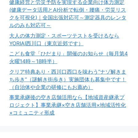
健康経営と労災予防を実現する企業向け体力測定
(健康データ活用とAI分析で転倒・腰痛・労災リス
クを可視化)｜全国出張対応可～測定器具のレンタ
ルのみも対応可～
大人の体力測定・スポーツテストを受けるなら
YORIAI西川口（東京近郊です）
こども食堂「ひだまり」開催のお知らせ（毎月第4
火曜14時～18時半）
クリア特典あり・西川口西口を味わう”ナゾ解きま
ち歩き”（謎解き街歩き）実施団体も募集中です！
（自治体や企業の研修にもお薦め）
事業承継後の空き店舗活用なら【地域資産継承プ
ロジェクト】事業承継×空き店舗活用×地域活性化
×コミュニティ形成