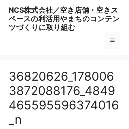
コ
NCS株式会社／空き店舗・空きス
ン
ペースの利活用やまちのコンテン
テ
ン
ツづくりに取り組む
ツ
へ
メ
ス
キ
ニ
ッ
プ
36820626_178006
ュ
3872088176_4849
ー
465595596374016
_n