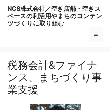
コ
NCS株式会社／空き店舗・空きス
ン
ペースの利活用やまちのコンテン
テ
ン
ツづくりに取り組む
ツ
へ
メ
ス
キ
ニ
ッ
プ
税務会計&ファイナ
ュ
ンス、まちづくり事
ー
業⽀援