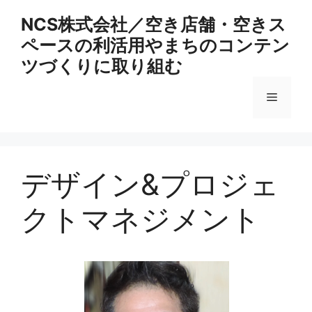
コ
NCS株式会社／空き店舗・空きス
ン
ペースの利活用やまちのコンテン
テ
ン
ツづくりに取り組む
ツ
へ
メ
ス
キ
ニ
ッ
プ
デザイン&プロジェ
ュ
クトマネジメント
ー