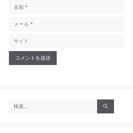
名
前
メ
ー
ル
サ
イ
ト
検
索: