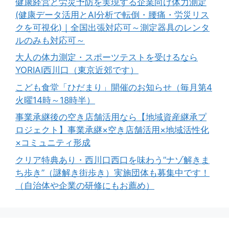
健康経営と労災予防を実現する企業向け体力測定
(健康データ活用とAI分析で転倒・腰痛・労災リス
クを可視化)｜全国出張対応可～測定器具のレンタ
ルのみも対応可～
大人の体力測定・スポーツテストを受けるなら
YORIAI西川口（東京近郊です）
こども食堂「ひだまり」開催のお知らせ（毎月第4
火曜14時～18時半）
事業承継後の空き店舗活用なら【地域資産継承プ
ロジェクト】事業承継×空き店舗活用×地域活性化
×コミュニティ形成
クリア特典あり・西川口西口を味わう”ナゾ解きま
ち歩き”（謎解き街歩き）実施団体も募集中です！
（自治体や企業の研修にもお薦め）