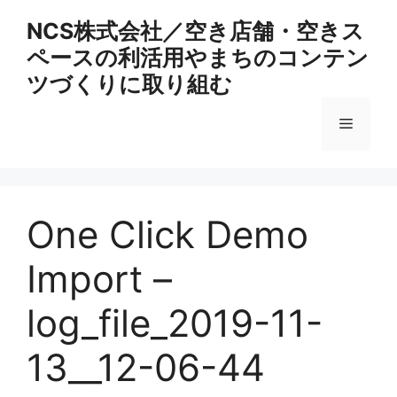
コ
NCS株式会社／空き店舗・空きス
ン
ペースの利活用やまちのコンテン
テ
ン
ツづくりに取り組む
ツ
へ
メ
ス
キ
ニ
ッ
プ
One Click Demo
ュ
Import –
ー
log_file_2019-11-
13__12-06-44