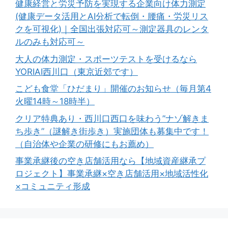
健康経営と労災予防を実現する企業向け体力測定
(健康データ活用とAI分析で転倒・腰痛・労災リス
クを可視化)｜全国出張対応可～測定器具のレンタ
ルのみも対応可～
大人の体力測定・スポーツテストを受けるなら
YORIAI西川口（東京近郊です）
こども食堂「ひだまり」開催のお知らせ（毎月第4
火曜14時～18時半）
クリア特典あり・西川口西口を味わう”ナゾ解きま
ち歩き”（謎解き街歩き）実施団体も募集中です！
（自治体や企業の研修にもお薦め）
事業承継後の空き店舗活用なら【地域資産継承プ
ロジェクト】事業承継×空き店舗活用×地域活性化
×コミュニティ形成