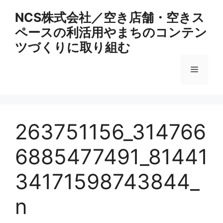
コ
NCS株式会社／空き店舗・空きス
ン
ペースの利活用やまちのコンテン
テ
ン
ツづくりに取り組む
ツ
へ
メ
ス
キ
ニ
ッ
プ
263751156_314766
ュ
6885477491_81441
ー
34171598743844_
n