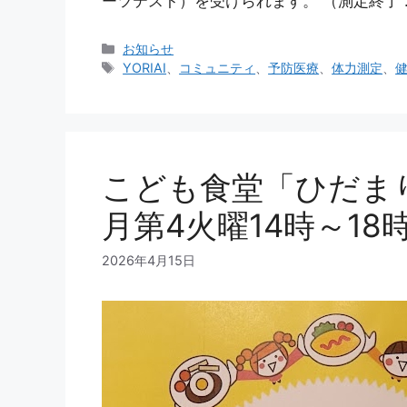
ーツテスト）を受けられます。 （測定終了 
カ
お知らせ
テ
タ
YORIAI
、
コミュニティ
、
予防医療
、
体力測定
、
ゴ
グ
リ
ー
こども食堂「ひだま
月第4火曜14時～18
2026年4月15日