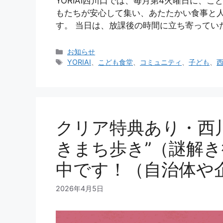
YORIAI西川口では、毎月第4火曜日に、
もたちが安心して集い、あたたかい食事と
す。 当日は、放課後の時間に立ち寄ってい
カ
お知らせ
テ
タ
YORIAI
、
こども食堂
、
コミュニティ
、
子ども
、
ゴ
グ
リ
ー
クリア特典あり・西
きまち歩き”（謎解
中です！（自治体や
2026年4月5日