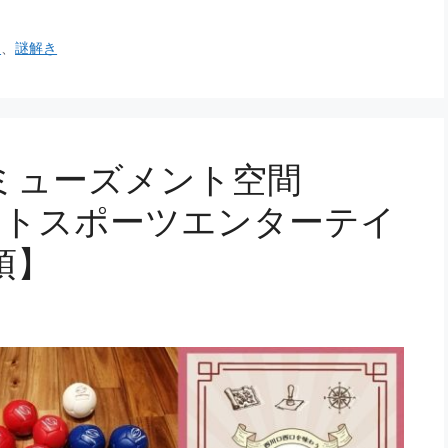
口
、
謎解き
ミューズメント空間
ァストスポーツエンターテイ
須】