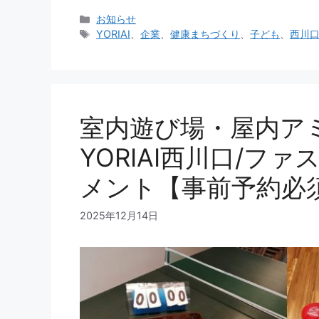
カ
お知らせ
テ
タ
YORIAI
、
企業
、
健康まちづくり
、
子ども
、
西川
ゴ
グ
リ
ー
室内遊び場・屋内ア
YORIAI西川口/フ
メント【事前予約必
2025年12月14日