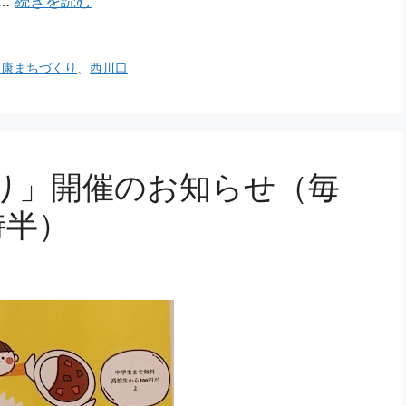
…
続きを読む
健康まちづくり
、
西川口
り」開催のお知らせ（毎
時半）