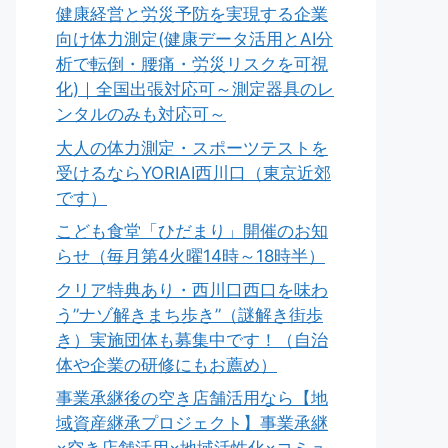
健康経営と労災予防を実現する企業
向け体力測定(健康データ活用とAI分
析で転倒・腰痛・労災リスクを可視
化)｜全国出張対応可～測定器具のレ
ンタルのみも対応可～
大人の体力測定・スポーツテストを
受けるならYORIAI西川口（東京近郊
です）
こども食堂「ひだまり」開催のお知
らせ（毎月第4火曜14時～18時半）
クリア特典あり・西川口西口を味わ
う”ナゾ解きまち歩き”（謎解き街歩
き）実施団体も募集中です！（自治
体や企業の研修にもお薦め）
事業承継後の空き店舗活用なら【地
域資産継承プロジェクト】事業承継