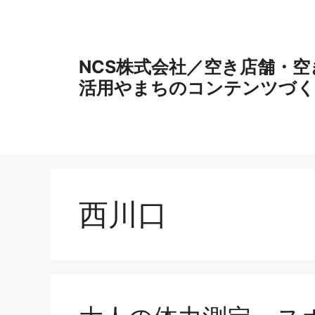
コ
ン
テ
ン
NCS株式会社／空き店舗・
ツ
活用やまちのコンテンツづく
へ
ス
キ
ッ
プ
西川口