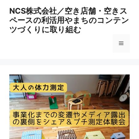
コ
NCS株式会社／空き店舗・空きス
ン
ペースの利活用やまちのコンテン
テ
ン
ツづくりに取り組む
ツ
へ
メ
ス
キ
ニ
ッ
プ
ュ
ー