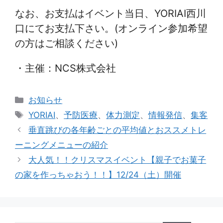
なお、お支払はイベント当日、YORIAI西川
口にてお支払下さい。(オンライン参加希望
の方はご相談ください)
・主催：NCS株式会社
カ
お知らせ
テ
タ
YORIAI
、
予防医療
、
体力測定
、
情報発信
、
集客
ゴ
グ
垂直跳びの各年齢ごとの平均値とおススメトレ
リ
ーニングメニューの紹介
ー
大人気！！クリスマスイベント【親子でお菓子
の家を作っちゃおう！！】12/24（土）開催