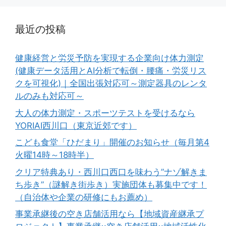
最近の投稿
健康経営と労災予防を実現する企業向け体力測定
(健康データ活用とAI分析で転倒・腰痛・労災リス
クを可視化)｜全国出張対応可～測定器具のレンタ
ルのみも対応可～
大人の体力測定・スポーツテストを受けるなら
YORIAI西川口（東京近郊です）
こども食堂「ひだまり」開催のお知らせ（毎月第4
火曜14時～18時半）
クリア特典あり・西川口西口を味わう”ナゾ解きま
ち歩き”（謎解き街歩き）実施団体も募集中です！
（自治体や企業の研修にもお薦め）
事業承継後の空き店舗活用なら【地域資産継承プ