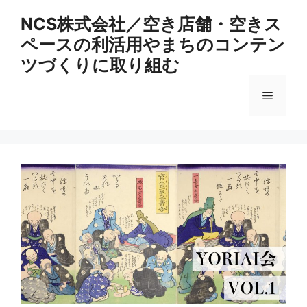
コ
NCS株式会社／空き店舗・空きス
ン
ペースの利活用やまちのコンテン
テ
ン
ツづくりに取り組む
ツ
へ
メ
ス
キ
ニ
ッ
プ
ュ
ー