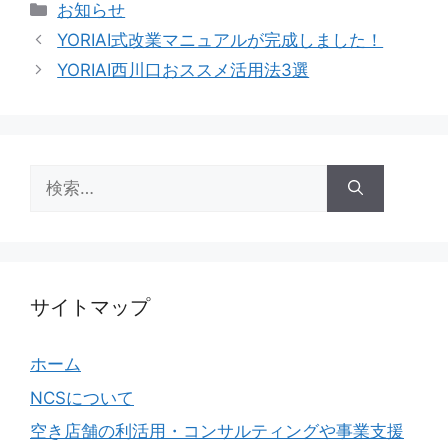
カ
お知らせ
テ
YORIAI式改業マニュアルが完成しました！
ゴ
YORIAI西川口おススメ活用法3選
リ
ー
検
索:
サイトマップ
ホーム
NCSについて
空き店舗の利活用・コンサルティングや事業支援