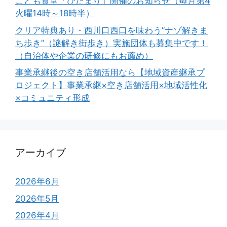
こども食堂「ひだまり」開催のお知らせ（毎月第4
火曜14時～18時半）
クリア特典あり・西川口西口を味わう”ナゾ解きま
ち歩き”（謎解き街歩き）実施団体も募集中です！
（自治体や企業の研修にもお薦め）
事業承継後の空き店舗活用なら【地域資産継承プ
ロジェクト】事業承継×空き店舗活用×地域活性化
×コミュニティ形成
アーカイブ
2026年6月
2026年5月
2026年4月