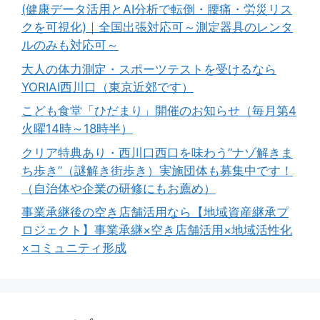
(健康データ活用とAI分析で転倒・腰痛・労災リス
クを可視化)｜全国出張対応可～測定器具のレンタ
ルのみも対応可～
大人の体力測定・スポーツテストを受けるなら
YORIAI西川口（東京近郊です）
こども食堂「ひだまり」開催のお知らせ（毎月第4
火曜14時～18時半）
クリア特典あり・西川口西口を味わう”ナゾ解きま
ち歩き”（謎解き街歩き）実施団体も募集中です！
（自治体や企業の研修にもお薦め）
事業承継後の空き店舗活用なら【地域資産継承プ
ロジェクト】事業承継×空き店舗活用×地域活性化
×コミュニティ形成