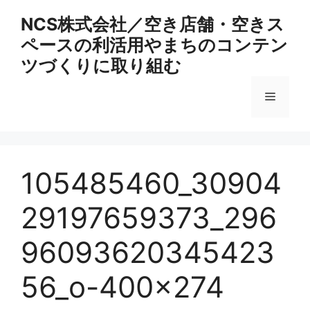
コ
NCS株式会社／空き店舗・空きス
ン
ペースの利活用やまちのコンテン
テ
ン
ツづくりに取り組む
ツ
へ
メ
ス
キ
ニ
ッ
プ
105485460_30904
ュ
29197659373_296
ー
96093620345423
56_o-400×274