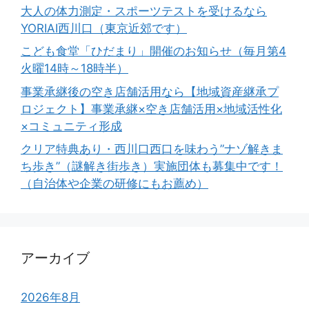
大人の体力測定・スポーツテストを受けるなら
YORIAI西川口（東京近郊です）
こども食堂「ひだまり」開催のお知らせ（毎月第4
火曜14時～18時半）
事業承継後の空き店舗活用なら【地域資産継承プ
ロジェクト】事業承継×空き店舗活用×地域活性化
×コミュニティ形成
クリア特典あり・西川口西口を味わう”ナゾ解きま
ち歩き”（謎解き街歩き）実施団体も募集中です！
（自治体や企業の研修にもお薦め）
アーカイブ
2026年8月