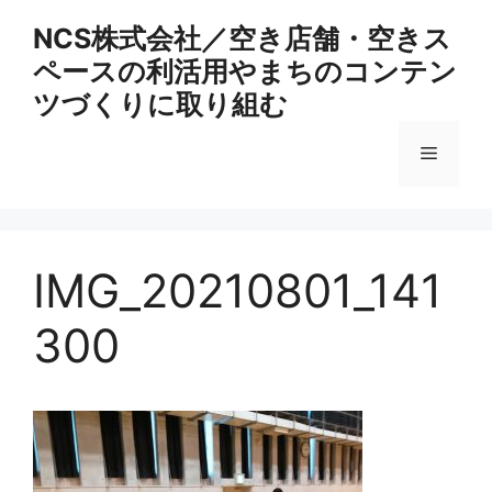
コ
NCS株式会社／空き店舗・空きス
ン
ペースの利活用やまちのコンテン
テ
ン
ツづくりに取り組む
ツ
へ
メ
ス
キ
ニ
ッ
プ
IMG_20210801_141
ュ
300
ー