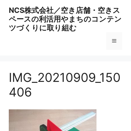
コ
NCS株式会社／空き店舗・空きス
ン
ペースの利活用やまちのコンテン
テ
ン
ツづくりに取り組む
ツ
へ
メ
ス
キ
ニ
ッ
プ
IMG_20210909_150
ュ
406
ー