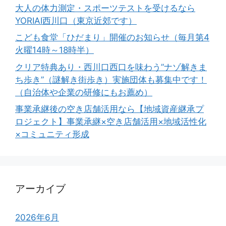
大人の体力測定・スポーツテストを受けるなら
YORIAI西川口（東京近郊です）
こども食堂「ひだまり」開催のお知らせ（毎月第4
火曜14時～18時半）
クリア特典あり・西川口西口を味わう”ナゾ解きま
ち歩き”（謎解き街歩き）実施団体も募集中です！
（自治体や企業の研修にもお薦め）
事業承継後の空き店舗活用なら【地域資産継承プ
ロジェクト】事業承継×空き店舗活用×地域活性化
×コミュニティ形成
アーカイブ
2026年6月