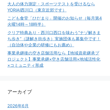
大人の体力測定・スポーツテストを受けるなら
YORIAI西川口（東京近郊です）
こども食堂「ひだまり」開催のお知らせ（毎月第4
火曜14時～18時半）
クリア特典あり・西川口西口を味わう”ナゾ解きま
ち歩き”（謎解き街歩き）実施団体も募集中です！
（自治体や企業の研修にもお薦め）
事業承継後の空き店舗活用なら【地域資産継承プ
ロジェクト】事業承継×空き店舗活用×地域活性化
×コミュニティ形成
アーカイブ
2026年6月