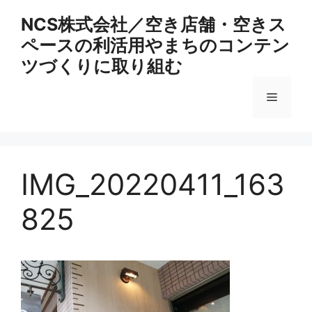
コ
NCS株式会社／空き店舗・空きス
ン
ペースの利活用やまちのコンテン
テ
ン
ツづくりに取り組む
ツ
へ
メ
ス
キ
ニ
ッ
プ
IMG_20220411_163
ュ
825
ー