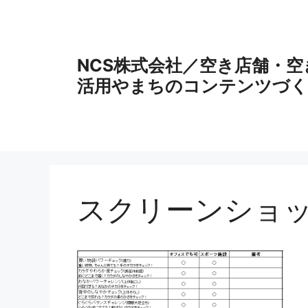
コ
ン
テ
ン
NCS株式会社／空き店舗・
ツ
活用やまちのコンテンツづく
へ
ス
キ
ッ
プ
スクリーンショット