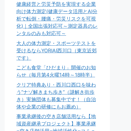
健康経営と労災予防を実現する企業
向け体力測定(健康データ活用とAI分
析で転倒・腰痛・労災リスクを可視
化)｜全国出張対応可～測定器具のレ
ンタルのみも対応可～
大人の体力測定・スポーツテストを
受けるならYORIAI西川口（東京近郊
です）
こども食堂「ひだまり」開催のお知
らせ（毎月第4火曜14時～18時半）
クリア特典あり・西川口西口を味わ
う”ナゾ解きまち歩き”（謎解き街歩
き）実施団体も募集中です！（自治
体や企業の研修にもお薦め）
事業承継後の空き店舗活用なら【地
域資産継承プロジェクト】事業承継