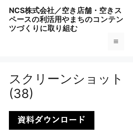
コ
NCS株式会社／空き店舗・空きス
ン
ペースの利活用やまちのコンテン
テ
ン
ツづくりに取り組む
ツ
へ
メ
ス
キ
ニ
ッ
プ
スクリーンショット
ュ
(38)
ー