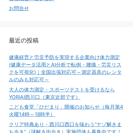
お問合せ
最近の投稿
健康経営と労災予防を実現する企業向け体力測定
(健康データ活用とAI分析で転倒・腰痛・労災リス
クを可視化)｜全国出張対応可～測定器具のレンタ
ルのみも対応可～
大人の体力測定・スポーツテストを受けるなら
YORIAI西川口（東京近郊です）
こども食堂「ひだまり」開催のお知らせ（毎月第4
火曜14時～18時半）
クリア特典あり・西川口西口を味わう”ナゾ解きま
ち歩き”（謎解き街歩き）実施団体も募集中です！