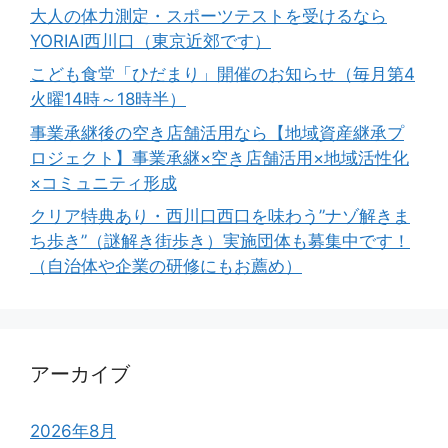
大人の体力測定・スポーツテストを受けるなら
YORIAI西川口（東京近郊です）
こども食堂「ひだまり」開催のお知らせ（毎月第4
火曜14時～18時半）
事業承継後の空き店舗活用なら【地域資産継承プ
ロジェクト】事業承継×空き店舗活用×地域活性化
×コミュニティ形成
クリア特典あり・西川口西口を味わう”ナゾ解きま
ち歩き”（謎解き街歩き）実施団体も募集中です！
（自治体や企業の研修にもお薦め）
アーカイブ
2026年8月