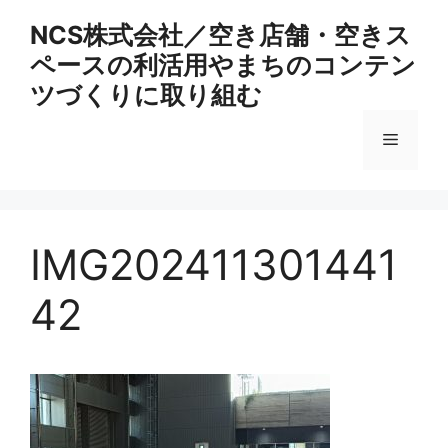
コ
NCS株式会社／空き店舗・空きス
ン
ペースの利活用やまちのコンテン
テ
ン
ツづくりに取り組む
ツ
へ
メ
ス
キ
ニ
ッ
プ
IMG202411301441
ュ
42
ー