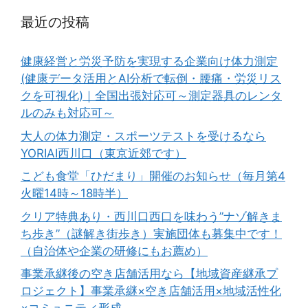
最近の投稿
健康経営と労災予防を実現する企業向け体力測定
(健康データ活用とAI分析で転倒・腰痛・労災リス
クを可視化)｜全国出張対応可～測定器具のレンタ
ルのみも対応可～
大人の体力測定・スポーツテストを受けるなら
YORIAI西川口（東京近郊です）
こども食堂「ひだまり」開催のお知らせ（毎月第4
火曜14時～18時半）
クリア特典あり・西川口西口を味わう”ナゾ解きま
ち歩き”（謎解き街歩き）実施団体も募集中です！
（自治体や企業の研修にもお薦め）
事業承継後の空き店舗活用なら【地域資産継承プ
ロジェクト】事業承継×空き店舗活用×地域活性化