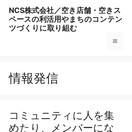
コ
NCS株式会社／空き店舗・空きス
ン
ペースの利活用やまちのコンテン
テ
ン
ツづくりに取り組む
ツ
へ
メ
ス
キ
ニ
ッ
プ
情報発信
ュ
ー
コミュニティに人を集
めたり、メンバーにな