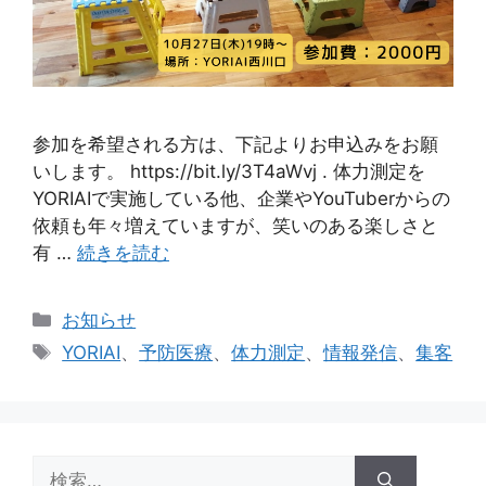
参加を希望される方は、下記よりお申込みをお願
いします。 https://bit.ly/3T4aWvj . 体力測定を
YORIAIで実施している他、企業やYouTuberからの
依頼も年々増えていますが、笑いのある楽しさと
有 …
続きを読む
カ
お知らせ
テ
タ
YORIAI
、
予防医療
、
体力測定
、
情報発信
、
集客
ゴ
グ
リ
ー
検