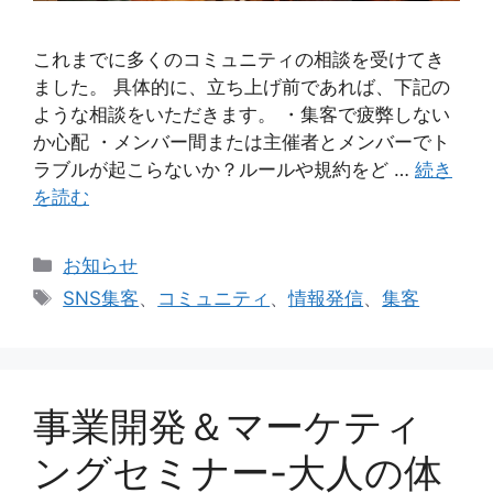
これまでに多くのコミュニティの相談を受けてき
ました。 具体的に、立ち上げ前であれば、下記の
ような相談をいただきます。 ・集客で疲弊しない
か心配 ・メンバー間または主催者とメンバーでト
ラブルが起こらないか？ルールや規約をど …
続き
を読む
カ
お知らせ
テ
タ
SNS集客
、
コミュニティ
、
情報発信
、
集客
ゴ
グ
リ
ー
事業開発＆マーケティ
ングセミナー-大人の体