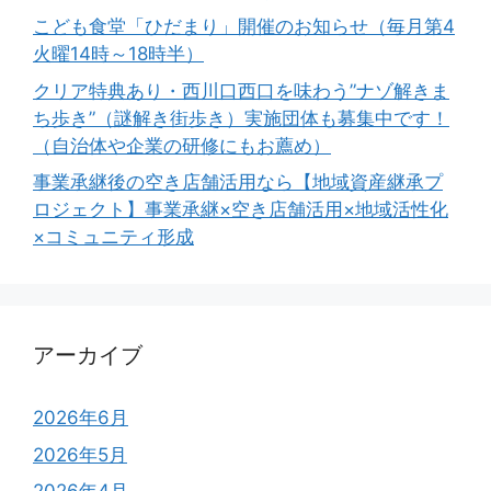
こども食堂「ひだまり」開催のお知らせ（毎月第4
火曜14時～18時半）
クリア特典あり・西川口西口を味わう”ナゾ解きま
ち歩き”（謎解き街歩き）実施団体も募集中です！
（自治体や企業の研修にもお薦め）
事業承継後の空き店舗活用なら【地域資産継承プ
ロジェクト】事業承継×空き店舗活用×地域活性化
×コミュニティ形成
アーカイブ
2026年6月
2026年5月