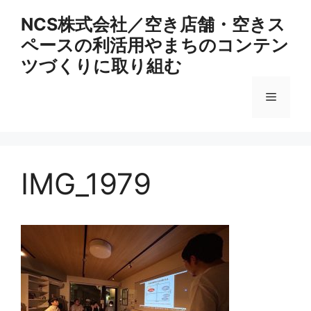
コ
NCS株式会社／空き店舗・空きス
ン
ペースの利活用やまちのコンテン
テ
ン
ツづくりに取り組む
ツ
へ
メ
ス
キ
ニ
ッ
プ
IMG_1979
ュ
ー