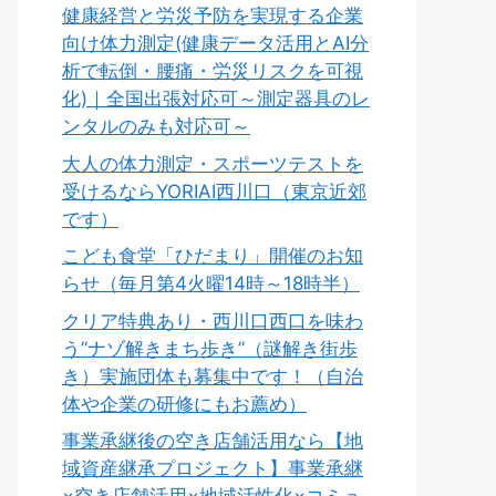
健康経営と労災予防を実現する企業
向け体力測定(健康データ活用とAI分
析で転倒・腰痛・労災リスクを可視
化)｜全国出張対応可～測定器具のレ
ンタルのみも対応可～
大人の体力測定・スポーツテストを
受けるならYORIAI西川口（東京近郊
です）
こども食堂「ひだまり」開催のお知
らせ（毎月第4火曜14時～18時半）
クリア特典あり・西川口西口を味わ
う”ナゾ解きまち歩き”（謎解き街歩
き）実施団体も募集中です！（自治
体や企業の研修にもお薦め）
事業承継後の空き店舗活用なら【地
域資産継承プロジェクト】事業承継