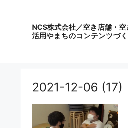
コ
ン
テ
ン
NCS株式会社／空き店舗・
ツ
活用やまちのコンテンツづく
へ
ス
キ
ッ
プ
2021-12-06 (17)