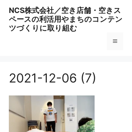
コ
NCS株式会社／空き店舗・空きス
ン
ペースの利活用やまちのコンテン
テ
ン
ツづくりに取り組む
ツ
へ
メ
ス
キ
ニ
ッ
プ
2021-12-06 (7)
ュ
ー