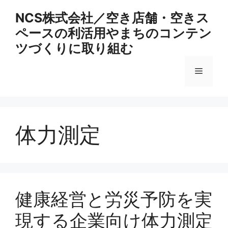
コ
NCS株式会社／空き店舗・空きス
ン
ペースの利活用やまちのコンテン
テ
ン
ツづくりに取り組む
ツ
へ
メ
ス
キ
ニ
ッ
プ
体力測定
ュ
ー
健康経営と労災予防を実
現する企業向け体力測定