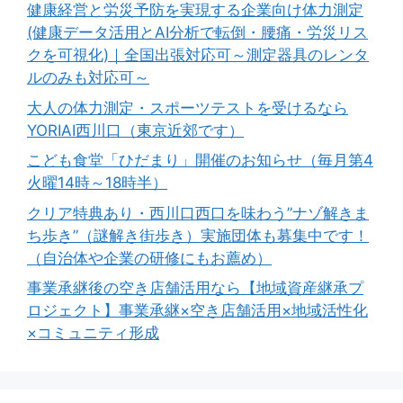
健康経営と労災予防を実現する企業向け体力測定
(健康データ活用とAI分析で転倒・腰痛・労災リス
クを可視化)｜全国出張対応可～測定器具のレンタ
ルのみも対応可～
大人の体力測定・スポーツテストを受けるなら
YORIAI西川口（東京近郊です）
こども食堂「ひだまり」開催のお知らせ（毎月第4
火曜14時～18時半）
クリア特典あり・西川口西口を味わう”ナゾ解きま
ち歩き”（謎解き街歩き）実施団体も募集中です！
（自治体や企業の研修にもお薦め）
事業承継後の空き店舗活用なら【地域資産継承プ
ロジェクト】事業承継×空き店舗活用×地域活性化
×コミュニティ形成