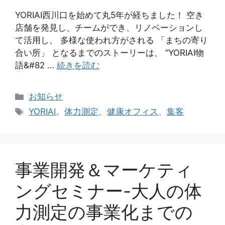
YORIAI西川口を始めて丸5年が経ちました！ 空き
店舗を発見し、チームができ、リノベーションし
て活用し、 多様な使われ方がされる 「まちの寄り
合い所」 となるまでのストーリーは、 “YORIAI物
語&#82 …
続きを読む
カ
お知らせ
テ
タ
YORIAI
、
体力測定
、
健康オフィス
、
集客
ゴ
グ
リ
ー
事業開発＆マーケティ
ングセミナー-大人の体
力測定の事業化までの