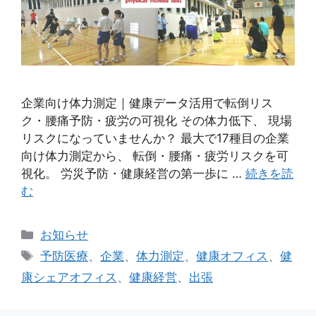
企業向け体力測定｜健康データ活用で転倒リス
ク・腰痛予防・疲労の可視化 その体力低下、 現場
リスクになっていませんか？ 最大で17種目の企業
向け体力測定から、 転倒・腰痛・疲労リスクを可
視化。 労災予防・健康経営の第一歩に …
続きを読
む
カ
お知らせ
テ
タ
予防医療
、
企業
、
体力測定
、
健康オフィス
、
健
ゴ
グ
康シェアオフィス
、
健康経営
、
出張
リ
ー