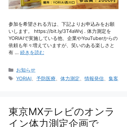
参加を希望される方は、下記よりお申込みをお願
いします。 https://bit.ly/3T4aWvj . 体力測定を
YORIAIで実施している他、企業やYouTuberからの
依頼も年々増えていますが、笑いのある楽しさと
有 …
続きを読む
カ
お知らせ
テ
タ
YORIAI
、
予防医療
、
体力測定
、
情報発信
、
集客
ゴ
グ
リ
ー
東京MXテレビのオンラ
イン体力測定企画で