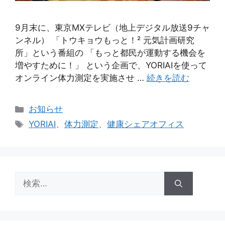
9月末に、東京MXテレビ（地上デジタル放送9チャ
ンネル） 「トウキョウもっと！² 元気計画研究
所」という番組の 「もっと都民が運動する機会を
増やすために！」 という企画で、YORIAIを使って
オンライン体力測定を実施させ …
続きを読む
カ
お知らせ
テ
タ
YORIAI
、
体力測定
、
健康シェアオフィス
ゴ
グ
リ
ー
検
索: