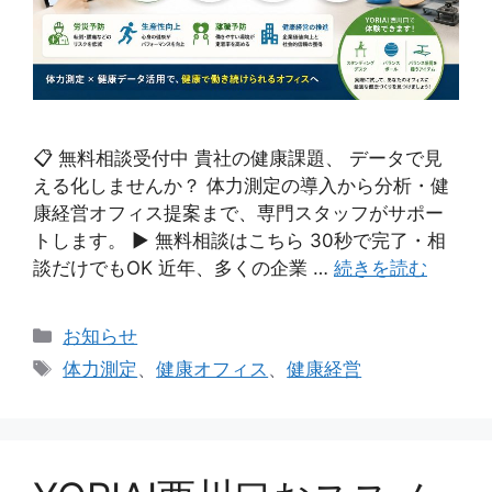
📋 無料相談受付中 貴社の健康課題、 データで見
える化しませんか？ 体力測定の導入から分析・健
康経営オフィス提案まで、専門スタッフがサポー
トします。 ▶ 無料相談はこちら 30秒で完了・相
談だけでもOK 近年、多くの企業 …
続きを読む
カ
お知らせ
テ
タ
体力測定
、
健康オフィス
、
健康経営
ゴ
グ
リ
ー