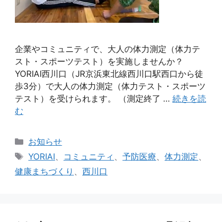
企業やコミュニティで、大人の体力測定（体力テ
スト・スポーツテスト）を実施しませんか？
YORIAI西川口（JR京浜東北線西川口駅西口から徒
歩3分）で大人の体力測定（体力テスト・スポーツ
テスト）を受けられます。 （測定終了 …
続きを読
む
カ
お知らせ
テ
タ
YORIAI
、
コミュニティ
、
予防医療
、
体力測定
、
ゴ
グ
健康まちづくり
、
西川口
リ
ー