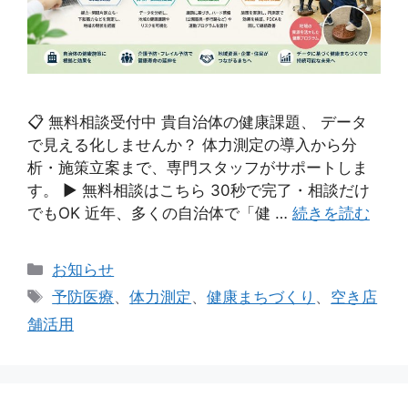
📋 無料相談受付中 貴自治体の健康課題、 データ
で見える化しませんか？ 体力測定の導入から分
析・施策立案まで、専門スタッフがサポートしま
す。 ▶ 無料相談はこちら 30秒で完了・相談だけ
でもOK 近年、多くの自治体で「健 …
続きを読む
カ
お知らせ
テ
タ
予防医療
、
体力測定
、
健康まちづくり
、
空き店
ゴ
グ
舗活用
リ
ー