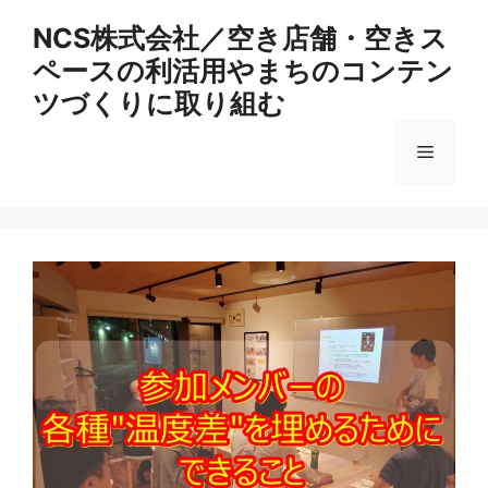
コ
NCS株式会社／空き店舗・空きス
ン
ペースの利活用やまちのコンテン
テ
ン
ツづくりに取り組む
ツ
へ
メ
ス
キ
ニ
ッ
プ
ュ
ー