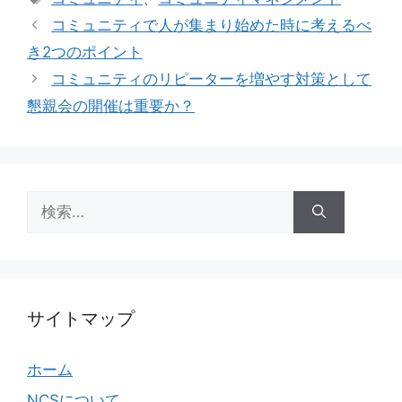
ゴ
グ
コミュニティで人が集まり始めた時に考えるべ
リ
き2つのポイント
ー
コミュニティのリピーターを増やす対策として
懇親会の開催は重要か？
検
索:
サイトマップ
ホーム
NCSについて