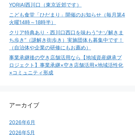
YORIAI西川口（東京近郊です）
こども食堂「ひだまり」開催のお知らせ（毎月第4
火曜14時～18時半）
クリア特典あり・西川口西口を味わう”ナゾ解きま
ち歩き”（謎解き街歩き）実施団体も募集中です！
（自治体や企業の研修にもお薦め）
事業承継後の空き店舗活用なら【地域資産継承プ
ロジェクト】事業承継×空き店舗活用×地域活性化
×コミュニティ形成
アーカイブ
2026年6月
2026年5月