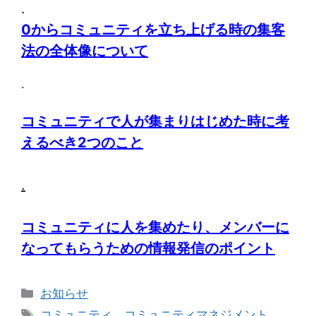
.
0からコミュニティを立ち上げる時の集客
法の全体像について
.
コミュニティで人が集まりはじめた時に考
えるべき2つのこと
.
コミュニティに人を集めたり、メンバーに
なってもらうための情報発信のポイント
カ
お知らせ
テ
タ
コミュニティ
、
コミュニティマネジメント